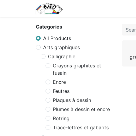
Home
Tarifs
Contact us
Categories
All Products
Arts graphiques
Calligraphie
gr
Crayons graphites et
fusain
Encre
Feutres
Plaques à dessin
Plumes à dessin et encre
Rotring
Trace-lettres et gabarits