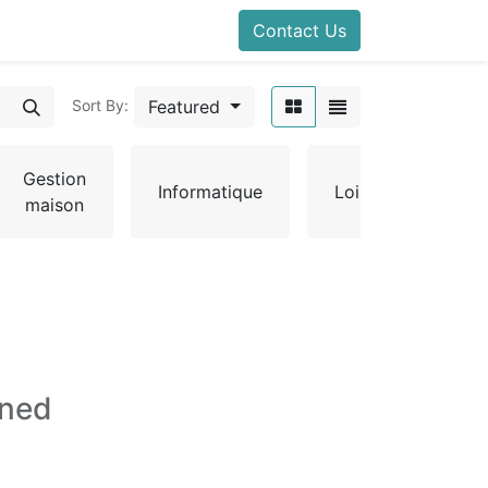
Contact Us
Featured
Sort By:
Gestion
Informatique
Loisir
Meu
maison
ined