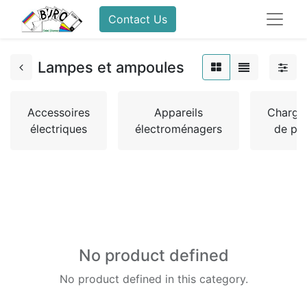
Contact Us
Lampes et ampoules
Accessoires
Appareils
Charge
électriques
électroménagers
de pil
No product defined
No product defined in this category.