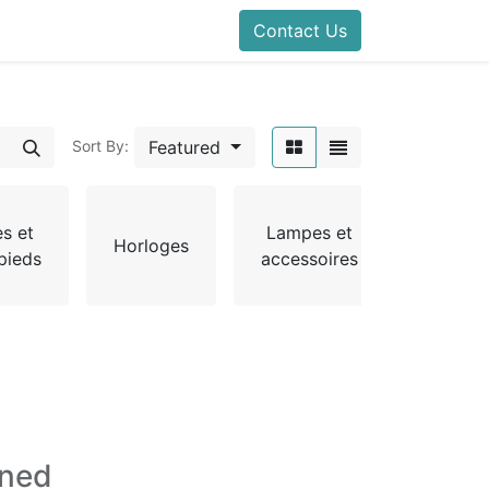
Contact Us
Featured
Sort By:
Port
es et
Lampes et
mante
Horloges
pieds
accessoires
et por
parapl
ined