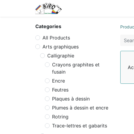
Home
Tarifs
Contact us
Categories
Produc
All Products
Arts graphiques
Calligraphie
Crayons graphites et
Ac
fusain
Encre
Feutres
Plaques à dessin
Plumes à dessin et encre
Rotring
Trace-lettres et gabarits