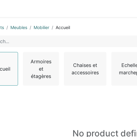
0
ts
Meubles
Mobilier
Accueil
Armoires
Chaises et
Echell
cueil
et
accessoires
marche
étagères
No product def