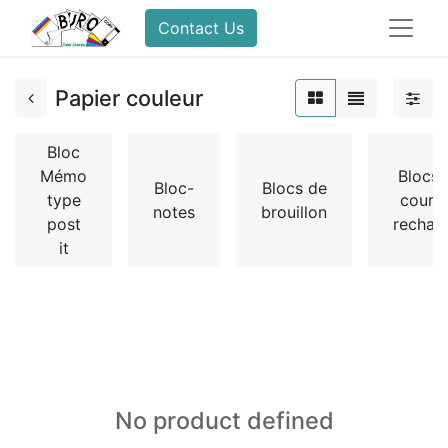
Contact Us
Papier couleur
Bloc
Mémo
Blocs 
Bloc-
Blocs de
type
cours 
notes
brouillon
post
rechar
it
No product defined