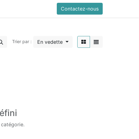
Contactez-nous
En vedette
Trier par :
éfini
 catégorie.