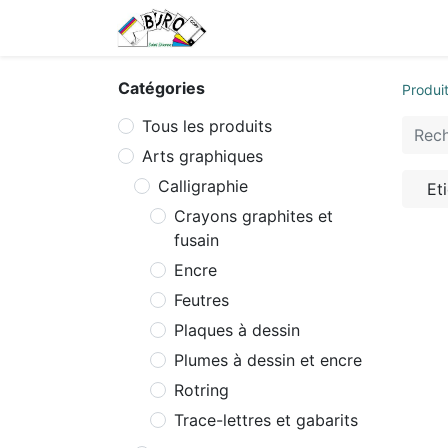
Accueil
Tarifs
Contactez
Catégories
Produi
Tous les produits
Arts graphiques
Calligraphie
Et
Crayons graphites et
fusain
Encre
Feutres
Plaques à dessin
Plumes à dessin et encre
Rotring
Trace-lettres et gabarits