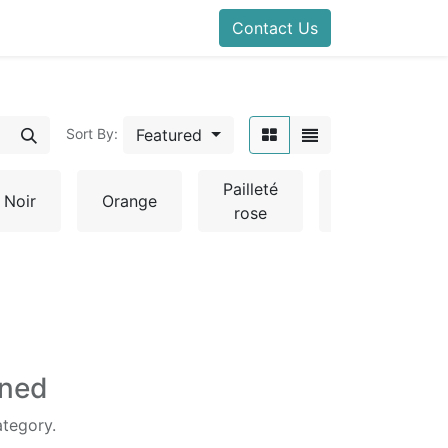
Contact Us
Featured
Sort By:
Pailleté
Noir
Orange
Rose
rose
ined
ategory.