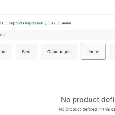
0
ts
Supports impression
Flex
Jaune
anc
Bleu
Champagne
Jaune
No product def
No product defined in this c