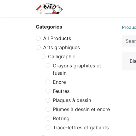
Home
Tarifs
Contact us
Categories
Produc
All Products
Arts graphiques
Calligraphie
Bl
Crayons graphites et
fusain
Encre
Feutres
Plaques à dessin
Plumes à dessin et encre
Rotring
Trace-lettres et gabarits